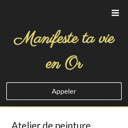
Manifeste ta vie
en Or
Appeler
Atelier de peinture