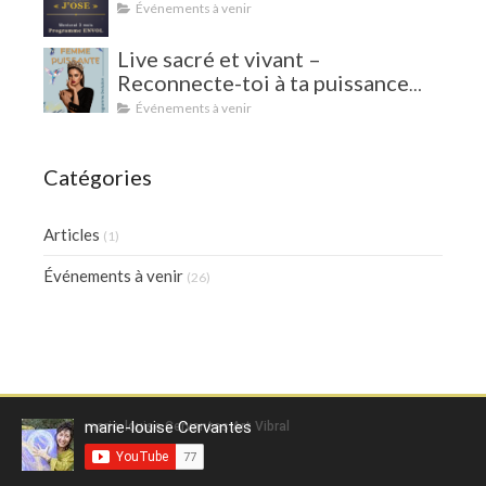
Événements à venir
Live sacré et vivant –
Reconnecte-toi à ta puissance
intérieure !
Événements à venir
Catégories
Articles
(1)
Événements à venir
(26)
marie-louise Cervantes