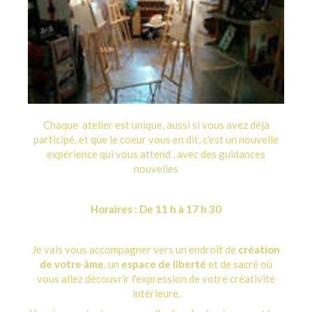
Chaque atelier est unique, aussi si vous avez déjà
participé, et que le coeur vous en dit, c'est un nouvelle
expérience qui vous attend , avec des guidances
nouvelles
Horaires : De 11 h à 17 h 30
Je vais vous accompagner vers un endroit de
création
de votre âme
, un
espace de liberté
et de sacré où
vous allez découvrir l'expression de votre créativité
intérieure.