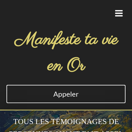
Manifeste ta vie
en Or
Appeler
TOUS LES TÉMOIGNAGES DE