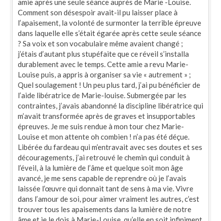
amie après une seule séance auprès de Marie -Louise.
Comment son désespoir avait-il pu laisser place à
l’apaisement, la volonté de surmonter la terrible épreuve
dans laquelle elle s’était égarée après cette seule séance
? Sa voix et son vocabulaire même avaient changé ;
j’étais d’autant plus stupéfaite que ce réveil s’installa
durablement avec le temps. Cette amie a revu Marie-
Louise puis, a appris à organiser sa vie « autrement » ;
Quel soulagement ! Un peu plus tard, j’ai pu bénéficier de
l’aide libératrice de Marie-louise. Submergée par les
contraintes, j’avais abandonné la discipline libératrice qui
m’avait transformée après de graves et insupportables
épreuves. Je me suis rendue à mon tour chez Marie-
Louise et mon attente oh combien ! n’a pas été déçue.
Libérée du fardeau qui m’entravait avec ses doutes et ses
découragements, j’ai retrouvé le chemin qui conduit à
l’éveil, à la lumière de l’âme et quelque soit mon âge
avancé, je me sens capable de reprendre où je l’avais
laissée l’œuvre qui donnait tant de sens à ma vie. Vivre
dans l’amour de soi, pour aimer vraiment les autres, c’est
trouver tous les apaisements dans la lumière de notre
âme et je le dois à Marie-Louise, qu’elle en soit infiniment