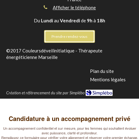
Afficher le téléphone
Du
Lundi
au
Vendredi
de
9h
à
18h
Prendre rendez-vous
©2017 Couleursdéveilinitiatique - Thérapeute
énergéticienne Marseille
Plan du site
Mentions légales
Création et référencement du site par Simplébo
Candidature à un accompagnement privé
Un accompagnement confidentiel et sur mesure, pour les femmes qui souhaitent évoluer
avec puissance, clarté et profondeur.
Remplissez ce formulaire pour vérifier votre alignement et réserver votre premier échange.