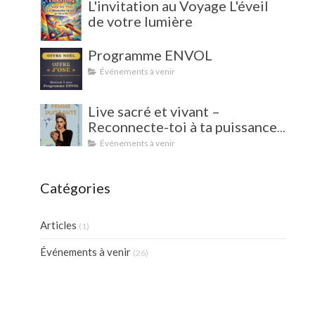
L'invitation au Voyage L'éveil
de votre lumière
Programme ENVOL
Événements à venir
Live sacré et vivant –
Reconnecte-toi à ta puissance
intérieure !
Événements à venir
Catégories
Articles
(1)
Événements à venir
(26)