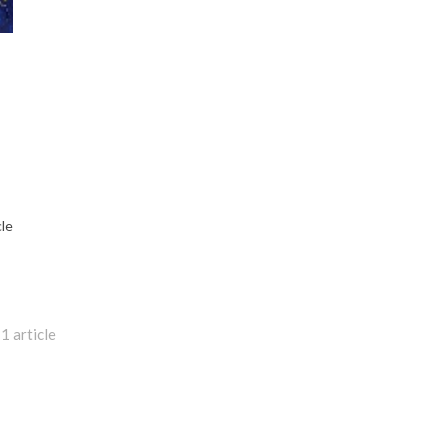
cle
1 article